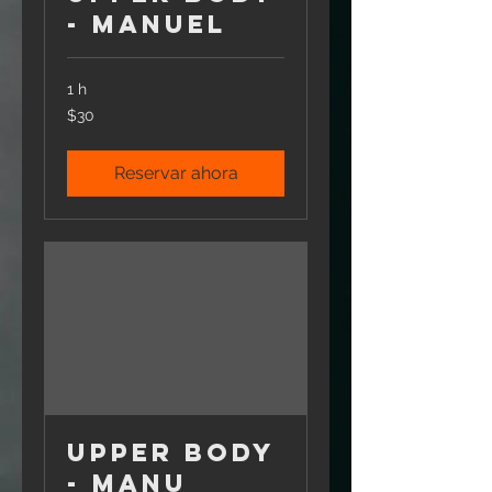
- Manuel
1 h
30
$30
pesos
mexicanos
Reservar ahora
Upper Body
- Manu