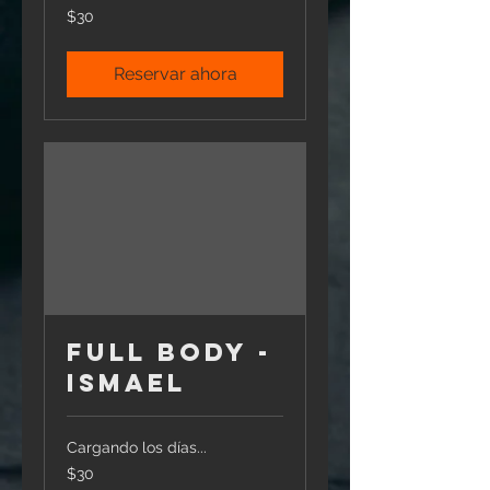
30
$30
pesos
mexicanos
Reservar ahora
Full Body -
Ismael
Cargando los días...
30
$30
pesos