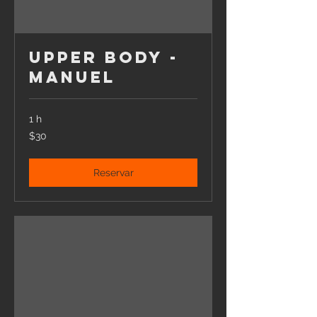
Upper Body -
Manuel
1 h
30
$30
pesos
mexicanos
Reservar