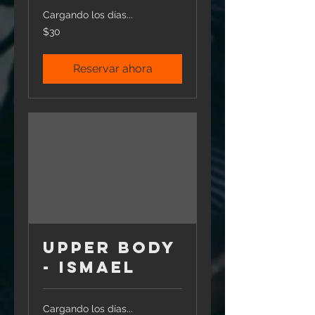
Cargando los días...
30
$30
pesos
mexicanos
Reservar ahora
Upper Body
- Ismael
Cargando los días...