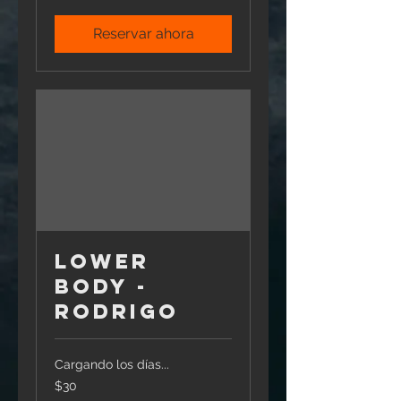
mexicanos
Reservar ahora
Lower
Body -
Rodrigo
Cargando los días...
30
$30
pesos
mexicanos